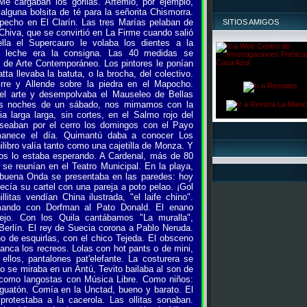
Me cargaban los gorilas. Artemio, por ejemplo,
alguna bolsita de té para la señorita Chismorra.
 pecho en El Clarín. Las tres Marías pelaban de
SITIOS AMIGOS
 Chiva, que se convirtió en La Firme cuando salió
lla el Supercauro le volaba los dientes a la
de leche era la consigna. Las 40 medidas se
o de Arte Contemporáneo. Los pintores le ponían
a llevaba la batuta, o la brocha, del colectivo.
irre y Allende sobre la piedra en el Mapocho.
n el arte y desempolvaba el Mauseleo de Bellas
res noches de un sábado, nos mimamos con la
 larga larga, sin cortes, en el Salmo rojo del
aseaban por el cerro los domingos con el Payo
anece el día. Quimantú daba a conocer Los
libro valía tanto como una cajetilla de Monza. Y
ios lo estaba esperando. A Cardenal, más de 80
 se reunían en el Teatro Municipal. En la playa,
 buena Onda se presentaba en las paredes: hoy
decía su cartel con una pareja a poto pelao. ¡Gol
itas vendían China ilustrada, "el laife chino".
umando con Dorfman al Pato Donald. El enano
jo. Con los Quila cantábamos "La muralla",
Berlín. El rey de Suecia corona a Pablo Neruda.
no de esquirlas, con el chico Tejeda. El obsceno
lanca los recreos. Lolas con hot pants o de mini,
llos, pantalones pat'elefante. La costurera se
 se miraba en un Antú, Tevito bailaba al son de
os como langostas con Música Libre. Como niños:
 guatón. Comía en la Unctad, bueno y barato. El
rotestaba a la cacerola. Las ollitas sonaban.