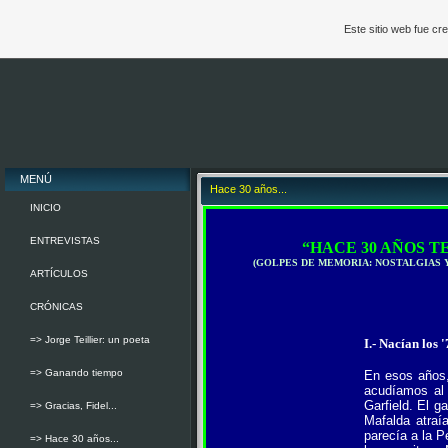
Este sitio web fue c
MENÚ
Hace 30 años...
INICIO
ENTREVISTAS
“HACE 30 AÑOS T
(GOLPES DE MEMORIA: NOSTALGIAS Y
ARTÍCULOS
CRÓNICAS
=> Jorge Teillier: un poeta
I.- Nacían los 
=> Ganando tiempo
En esos años,
acudíamos al 
Garfield. El g
=> Gracias, Fidel...
Mafalda atraí
parecía a la P
=> Hace 30 años...