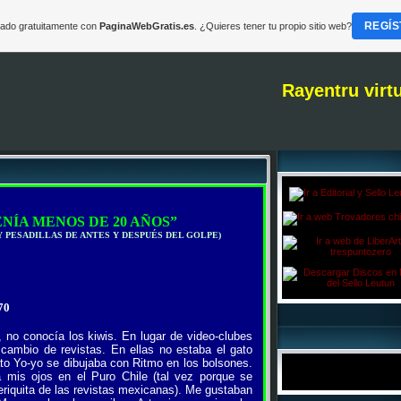
REGÍS
reado gratuitamente con
PaginaWebGratis.es
. ¿Quieres tener tu propio sitio web?
Rayentru virt
ENÍA MENOS DE 20 AÑOS”
 PESADILLAS DE ANTES Y DESPUÉS DEL GOLPE)
'70
 no conocía los kiwis. En lugar de video-clubes
cambio de revistas. En ellas no estaba el gato
ato Yo-yo se dibujaba con Ritmo en los bolsones.
a mis ojos en el Puro Chile (tal vez porque se
eriquita de las revistas mexicanas). Me gustaban