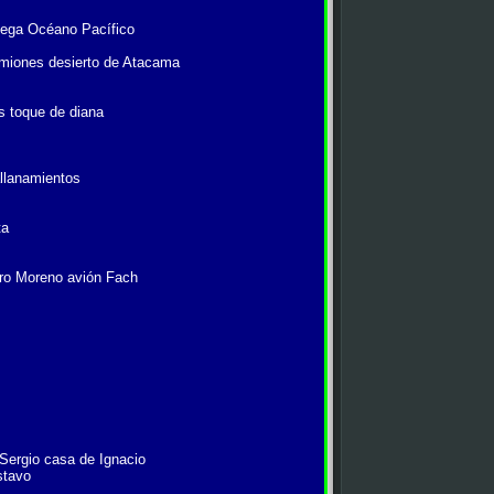
dega Océano Pacífico
amiones desierto de Atacama
s toque de diana
llanamientos
ta
rro Moreno avión Fach
ergio casa de Ignacio
stavo