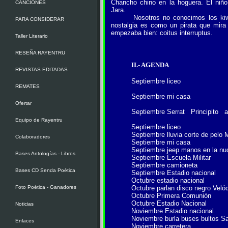
Chancho chino en la hoguera. El niño
CANCIONES
Jara.
Nosotros no conocimos los kiwis. 
PARA CONSIDERAR
nostalgia es como un pirata que mira
empezaba bien: coitus interruptus.
Taller Literario
RESEÑA RAYENTRU
II.- AGENDA
REVISTAS EDITADAS
Septiembre liceo
REMATES
Septiembre mi casa
Ofertar
Septiembre Serrat Principito a
Equipo de Rayentru
Septiembre liceo
Septiembre lluvia corte de pelo 
Colaboradores
Septiembre mi casa
Septiembre jeep manos en la nu
Bases Antologías - Libros
Septiembre Escuela Militar
Septiembre camioneta
Bases CD Senda Poética
Septiembre Estadio nacional
Octubre estadio nacional
Foto Poética - Ganadores
Octubre parlan disco negro Vel
Octubre Primera Comunión
Octubre Estadio Nacional
Noticias
Noviembre Estadio nacional
Noviembre burla buses bultos Sa
Enlaces
Noviembre carretera