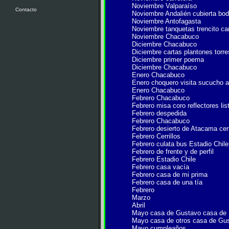
Noviembre Valparaíso
Contacto
Noviembre Andalién cubierta bo
Noviembre Antofagasta
Noviembre tanquetas trencito c
Noviembre Chacabuco
Diciembre Chacabuco
Diciembre cartas plantones torre
Diciembre primer poema
Diciembre Chacabuco
Enero Chacabuco
Enero choquero visita sucucho a
Enero Chacabuco
Febrero Chacabuco
Febrero misa coro reflectores lis
Febrero despedida
Febrero Chacabuco
Febrero desierto de Atacama ce
Febrero Cerrillos
Febrero culata bus Estadio Chile
Febrero de frente y de perfil
Febrero Estadio Chile
Febrero casa vacía
Febrero casa de mi prima
Febrero casa de una tía
Febrero
Marzo
Abril
Mayo casa de Gustavo casa de S
Mayo casa de otros casa de Gu
Mayo cumpleaños