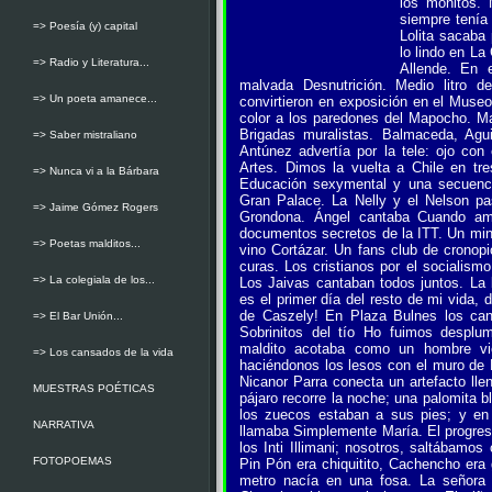
los monitos. 
siempre tenía 
=> Poesía (y) capital
Lolita sacaba
lo lindo en La
=> Radio y Literatura...
Allende. En e
malvada Desnutrición. Medio litro 
=> Un poeta amanece...
convirtieron en exposición en el Muse
color a los paredones del Mapocho. Matt
Brigadas muralistas. Balmaceda, Agu
=> Saber mistraliano
Antúnez advertía por la tele: ojo co
Artes. Dimos la vuelta a Chile en t
=> Nunca vi a la Bárbara
Educación sexymental y una secuencia
Gran Palace. La Nelly y el Nelson p
=> Jaime Gómez Rogers
Grondona. Ángel cantaba Cuando am
documentos secretos de la ITT. Un mini
=> Poetas malditos...
vino Cortázar. Un fans club de cronop
curas. Los cristianos por el socialismo
=> La colegiala de los...
Los Jaivas cantaban todos juntos. La
es el primer día del resto de mi vida, 
de Caszely! En Plaza Bulnes los canill
=> El Bar Unión...
Sobrinitos del tío Ho fuimos despl
maldito acotaba como un hombre vie
=> Los cansados de la vida
haciéndonos los lesos con el muro de 
Nicanor Parra conecta un artefacto lle
MUESTRAS POÉTICAS
pájaro recorre la noche; una palomita b
los zuecos estaban a sus pies; y en e
NARRATIVA
llamaba Simplemente María. El progreso
los Inti Illimani; nosotros, saltábam
FOTOPOEMAS
Pin Pón era chiquitito, Cachencho era
metro nacía en una fosa. La señora p